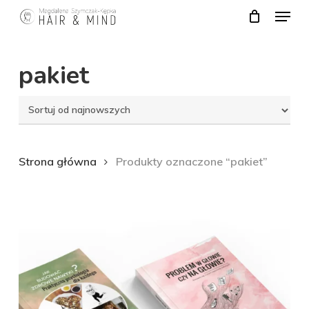
Menu
Skip
to
Close
main
pakiet
Menu
content
Strona główna
Produkty oznaczone “pakiet”