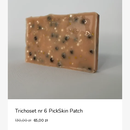
Trichoset nr 6 PickSkin Patch
Pierwotna
Aktualna
130,00
zł
65,00
zł
Pierwotna
Aktualna
65,00
Zł
cena
cena
Cena
Cena