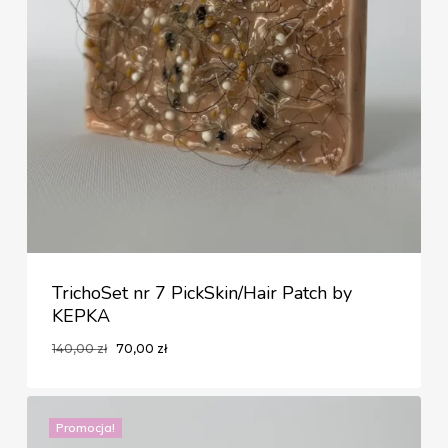
TrichoSet nr 7 PickSkin/Hair Patch by
KEPKA
Pierwotna
Aktualna
140,00
zł
70,00
zł
Pierwotna
Aktualna
70,00
Zł
cena
cena
Cena
Cena
Wynosiła:
Wynosi:
wynosiła:
wynosi:
140,00 Zł.
70,00 Zł.
140,00 zł.
70,00 zł.
Promocja!