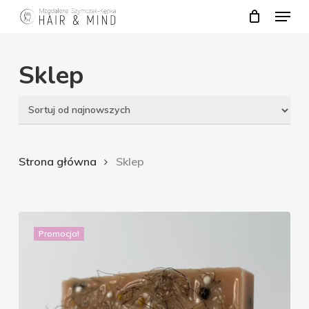
Menu
Skip
to
Close
main
Sklep
Menu
content
Strona główna
Sklep
Promocja!