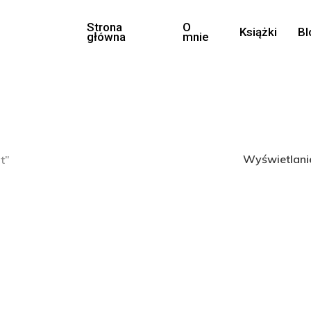
Strona
O
Książki
Bl
główna
mnie
Wyświetlani
t”