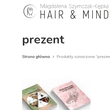
Skip
to
main
content
prezent
Strona główna
Produkty oznaczone “prezen