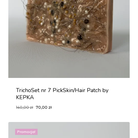
TrichoSet nr 7 PickSkin/Hair Patch by
KEPKA
Pierwotna
Aktualna
140,00
zł
70,00
zł
Pierwotna
Aktualna
70,00
Zł
cena
cena
Cena
Cena
Wynosiła:
Wynosi:
wynosiła:
wynosi:
140,00 Zł.
70,00 Zł.
140,00 zł.
70,00 zł.
Promocja!