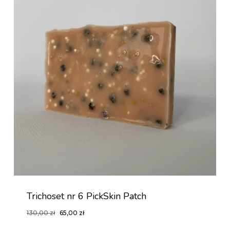
Trichoset nr 6 PickSkin Patch
Pierwotna
Aktualna
130,00
zł
65,00
zł
Pierwotna
Aktualna
65,00
Zł
cena
cena
Cena
Cena