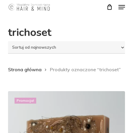
Menu
Skip
to
Close
main
trichoset
Menu
content
Strona główna
Produkty oznaczone “trichoset”
Promocja!