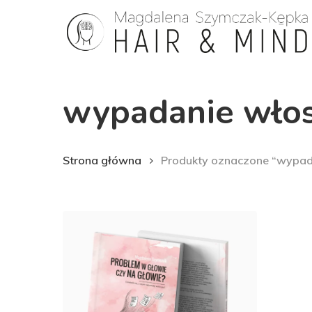
Skip
to
main
content
wypadanie wło
Strona główna
Produkty oznaczone “wypa