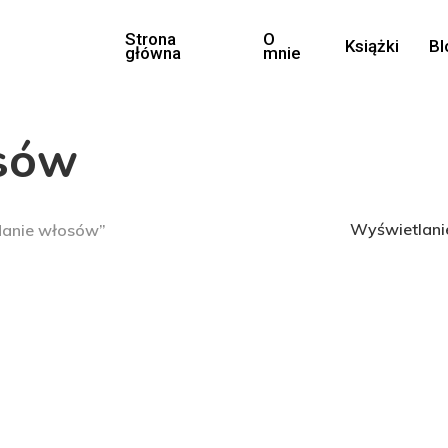
Strona
O
Książki
Bl
główna
mnie
sów
Wyświetlani
danie włosów”