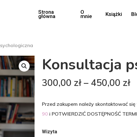
Strona
O
Książki
Bl
główna
mnie
psychologiczna
Konsultacja p
Z
300,00
zł
–
450,00
zł
c
o
Przed zakupem należy skontaktować się t
3
90
i POTWIERDZIĆ DOSTĘPNOŚĆ TERMI
d
4
Wizyta