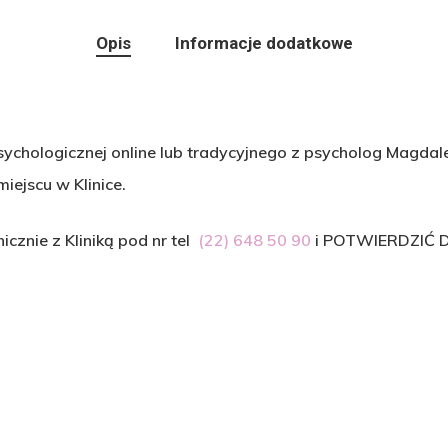
Opis
Informacje dodatkowe
psychologicznej online lub tradycyjnego z psycholog Magd
iejscu w Klinice.
cznie z Kliniką pod nr tel
(22) 648 50 90
i POTWIERDZIĆ 