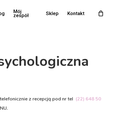
Mój
og
Sklep
Kontakt
zespół
sychologiczna
akres
en:
d
elefonicznie z recepcją pod nr tel
(22) 648 50
00,00 zł
NU.
o
50,00 zł