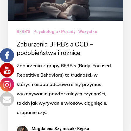
i
różnice
BFRB'S
Psychologia / Porady
Wszystko
Zaburzenia BFRB’s a OCD –
podobieństwa i różnice
Zaburzenia z grupy BFRB’s (Body-Focused
Repetitive Behaviors) to trudności, w
których osoba odczuwa silny przymus
wykonywania powtarzalnych czynności,
takich jak wyrywanie włosów, ciągnięcie,
drapanie czy…
Magdalena Szymczak- Kępka