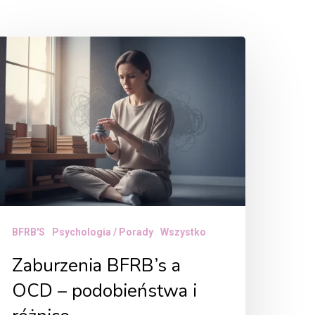
aburzenia
FRB’s
CD
odobieństwa
óżnice
BFRB'S
Psychologia / Porady
Wszystko
Zaburzenia BFRB’s a
OCD – podobieństwa i