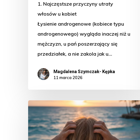
1. Najczęstsze przyczyny utraty
włosów u kobiet
Łysienie androgenowe (kobiece typu
androgenowego) wygląda inaczej niż u
mężczyzn, u pań poszerzający się
przedziałek, a nie zakola jak u…
Magdalena Szymczak- Kępka
11 marca 2026
Powrót
z
wakacji-
powrót