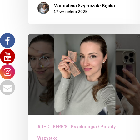
Magdalena Szymczak- Kępka
17 września 2025
ZNACZENIE
ZAJMOWANIA
RĄK
I
STYMULACJI
SENSORYCZNEJ
DLA
WIELU
OSÓB
ADHD
BFRB'S
Psychologia / Porady
Z
Wszystko
ADHD