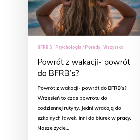
do
BFRB’s?
BFRB'S
Psychologia / Porady
Wszystko
Powrót z wakacji- powrót
do BFRB’s?
Powrót z wakacji- powrót do BFRB’s?
Wrzesień to czas powrotu do
codziennej rutyny. Jedni wracają do
szkolnych ławek, inni do biurek w pracy.
Nasze życie…