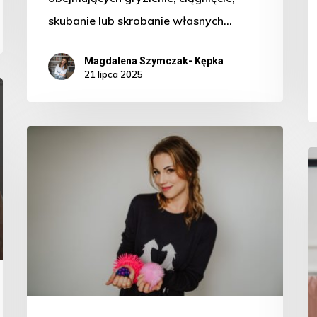
skubanie lub skrobanie własnych…
Magdalena Szymczak- Kępka
21 lipca 2025
Choruję
P
na
Ks
trichotillomanię-
“
i
T
co
ty
na
to