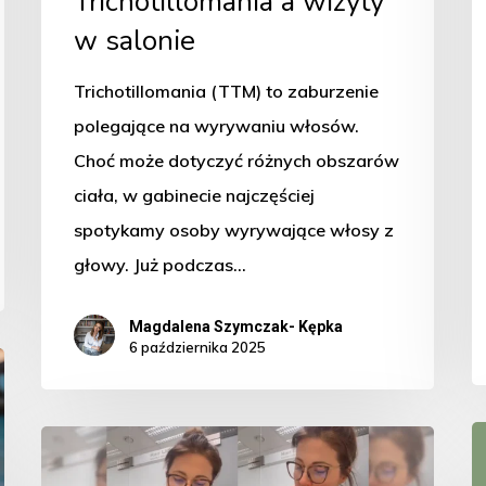
Trichotillomania a wizyty
w salonie
Trichotillomania (TTM) to zaburzenie
polegające na wyrywaniu włosów.
Choć może dotyczyć różnych obszarów
ciała, w gabinecie najczęściej
spotykamy osoby wyrywające włosy z
głowy. Już podczas…
Magdalena Szymczak- Kępka
6 października 2025
K
Czym
d
są