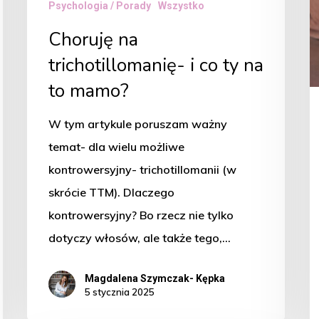
mamo?
Psychologia / Porady
Wszystko
Choruję na
trichotillomanię- i co ty na
to mamo?
W tym artykule poruszam ważny
temat- dla wielu możliwe
kontrowersyjny- trichotillomanii (w
skrócie TTM). Dlaczego
kontrowersyjny? Bo rzecz nie tylko
dotyczy włosów, ale także tego,…
Magdalena Szymczak- Kępka
5 stycznia 2025