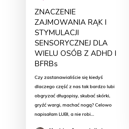
I
ZNACZENIE
BFRBs
ZAJMOWANIA RĄK I
STYMULACJI
SENSORYCZNEJ DLA
WIELU OSÓB Z ADHD I
BFRBs
Czy zastanawialiście się kiedyś
dlaczego część z nas tak bardzo lubi
obgryzać długopisy, skubać skórki,
gryźć wargi, machać nogą? Celowo
napisałam LUBI, a nie robi…