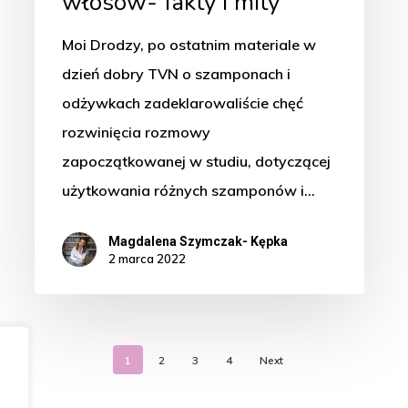
włosów- fakty i mity
Moi Drodzy, po ostatnim materiale w
dzień dobry TVN o szamponach i
odżywkach zadeklarowaliście chęć
rozwinięcia rozmowy
zapoczątkowanej w studiu, dotyczącej
użytkowania różnych szamponów i…
Magdalena Szymczak- Kępka
2 marca 2022
1
2
3
4
Next