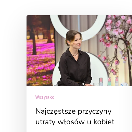
Najczęstsze
przyczyny
utraty
włosów
u
kobiet
Wszystko
Najczęstsze przyczyny
utraty włosów u kobiet