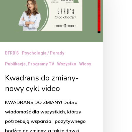
miany-
owy
ykl
ideo
BFRB'S
Psychologia / Porady
Publikacje, Programy TV
Wszystko
Włosy
Kwadrans do zmiany-
nowy cykl video
KWADRANS DO ZMIANY! Dobra
wiadomość dla wszystkich, którzy
potrzebują wsparcia i pozytywnego
bodźca do zmiany, a także dawki