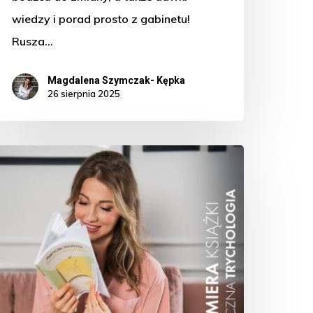
wiedzy i porad prosto z gabinetu!
Rusza…
Magdalena Szymczak- Kępka
26 sierpnia 2025
remiera
iążki:
Praktyczna
rychologia”