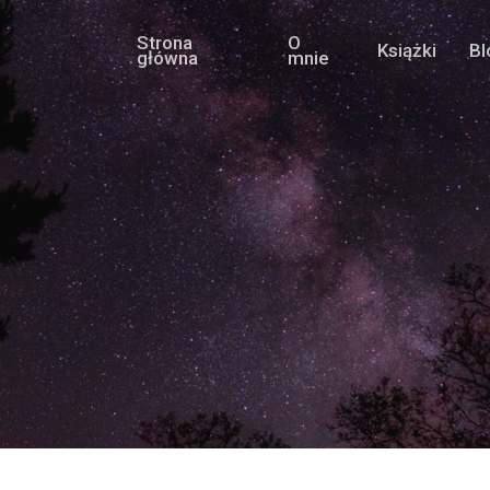
Strona
O
Książki
Bl
główna
mnie