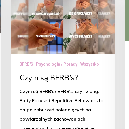
z
BFRB’s?
n
c
v
BFRB'S
Psychologia / Porady
Wszystko
Czym są BFRB’s?
Czym są BFRB's? BFRB’s, czyli z ang.
Body Focused Repetitive Behawiors to
grupa zaburzeń polegających na
powtarzalnych zachowaniach
obejmujących gryzienie, ciągnięcie,