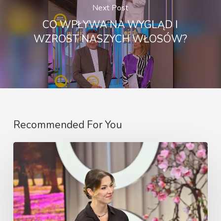
Next Post
CO WPŁYWA NA WYGLĄD I
WZROST NASZYCH WŁOSÓW?
Recommended For You
Najczęstsze
przyczyny
utraty
włosów
u