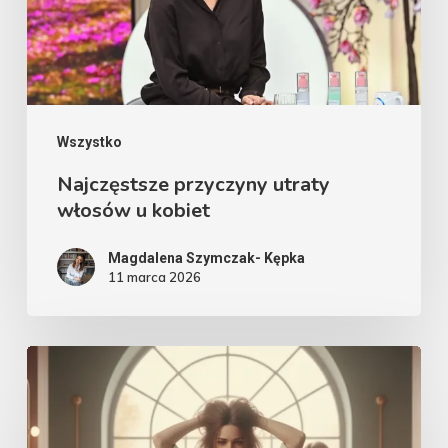
kobiet
Wszystko
Najczęstsze przyczyny utraty
włosów u kobiet
Magdalena Szymczak- Kępka
11 marca 2026
Fryzjer
–
wróg