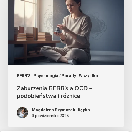
BFRB’s
a
OCD
–
podobieństwa
i
różnice
BFRB'S
Psychologia / Porady
Wszystko
Zaburzenia BFRB’s a OCD –
podobieństwa i różnice
Magdalena Szymczak- Kępka
3 października 2025