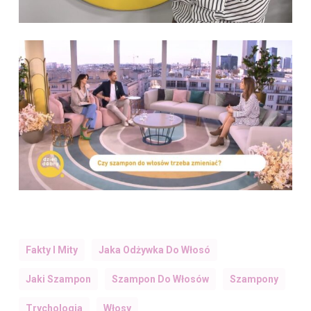
Fakty I Mity
Jaka Odżywka Do Włosó
Jaki Szampon
Szampon Do Włosów
Szampony
Trychologia
Włosy