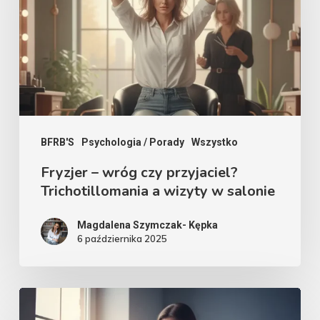
czy
przyjaciel?
Trichotillomania
a
wizyty
w
salonie
BFRB'S
Psychologia / Porady
Wszystko
Fryzjer – wróg czy przyjaciel?
Trichotillomania a wizyty w salonie
Magdalena Szymczak- Kępka
6 października 2025
Zaburzenia