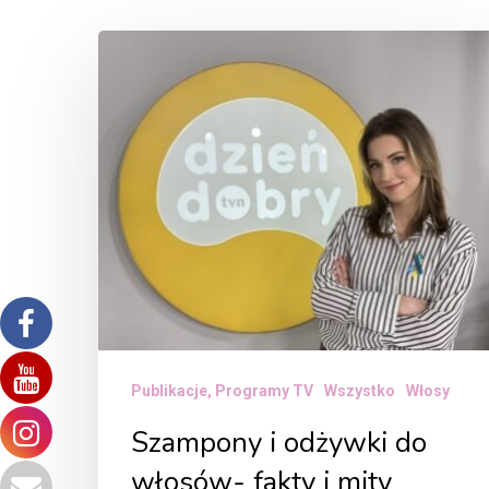
Szampony
i
odżywki
do
włosów-
fakty
i
mity
Publikacje, Programy TV
Wszystko
Włosy
Szampony i odżywki do
włosów- fakty i mity