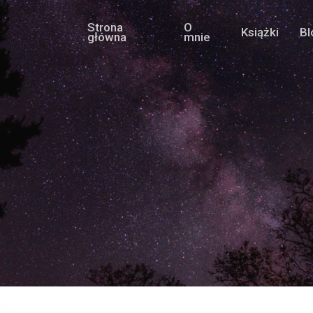
Strona
O
Książki
Bl
główna
mnie