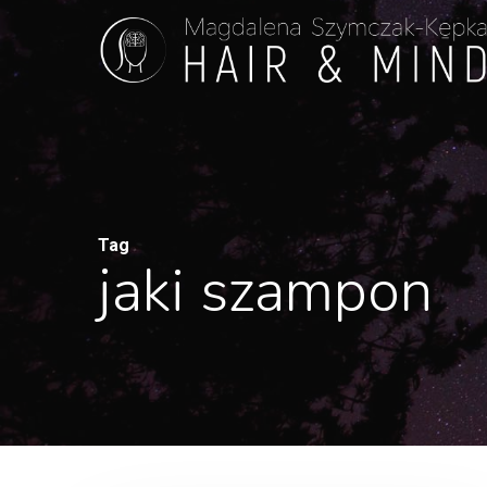
Skip
to
main
content
Tag
jaki szampon