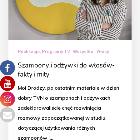
i
mity
Publikacje, Programy TV
Wszystko
Włosy
Szampony i odżywki do włosów-
fakty i mity
Moi Drodzy, po ostatnim materiale w dzień
dobry TVN o szamponach i odżywkach
zadeklarowaliście chęć rozwinięcia
rozmowy zapoczątkowanej w studiu,
dotyczącej użytkowania różnych
szamponów i…