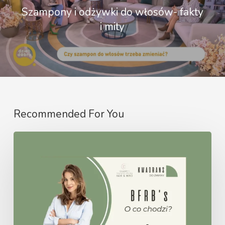
Szampony i odżywki do włosów- fakty
i mity
Recommended For You
Kwadrans
do
zmiany-
nowy
cykl
video