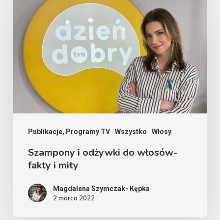
i
odżywki
do
włosów-
fakty
i
mity
Publikacje, Programy TV
Wszystko
Włosy
Szampony i odżywki do włosów-
fakty i mity
Magdalena Szymczak- Kępka
2 marca 2022