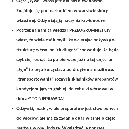
.
Część „żywa” włosa jest dla nas niewidoczna
Znajduje się pod naskórkiem w warstwie skóry
właściwej. Odżywiają ją naczynia krwionośne.
Potrzebna nam ta wiedza? PRZEOGROMNIE! Czy
wiesz, że wiele osób myśli, że wcierając odżywkę w
strukturę włosa, na ich długości spowoduje, że będą
szybciej rosnąć, że po pierwsze już na tej części on
„żyje” i z tego korzysta, a po drugie ma możliwość
„transportowania” różnych składników preparatów
kondycjonujących głębiej, do cebulki włosowej w
skórze? TO NIEPRAWDA!
Odżywki, maski, wiele preparatów jest stworzonych
do włosów, ale ma za zadanie dbać właśnie o część
martwą włosa- łodygę. Wygładzać ją poprzez