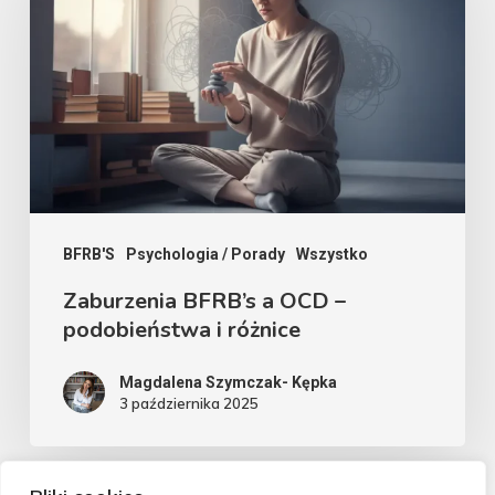
a
OCD
–
podobieństwa
i
różnice
BFRB'S
Psychologia / Porady
Wszystko
Zaburzenia BFRB’s a OCD –
podobieństwa i różnice
Magdalena Szymczak- Kępka
3 października 2025