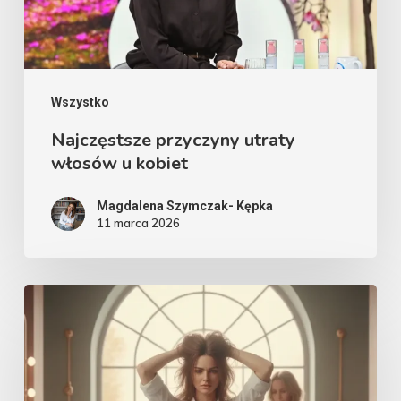
Wszystko
Najczęstsze przyczyny utraty
włosów u kobiet
Magdalena Szymczak- Kępka
11 marca 2026
Fryzjer
–
wróg
czy