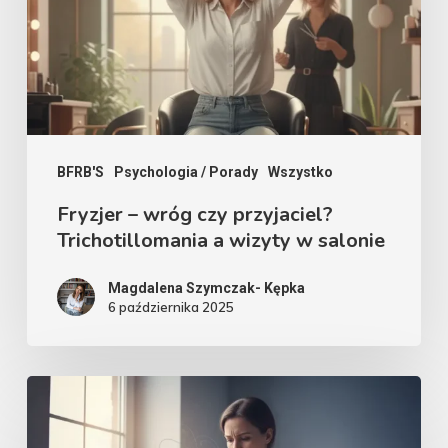
przyjaciel?
Trichotillomania
a
wizyty
w
salonie
BFRB'S
Psychologia / Porady
Wszystko
Fryzjer – wróg czy przyjaciel?
Trichotillomania a wizyty w salonie
Magdalena Szymczak- Kępka
6 października 2025
Zaburzenia
BFRB’s