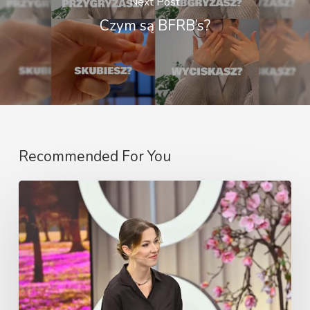
Next Post
Czym są BFRB’s?
Recommended For You
Najczęstsze
przyczyny
utraty
włosów
u
kobiet