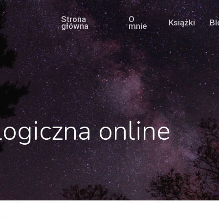
Strona
O
Książki
Bl
główna
mnie
logiczna online