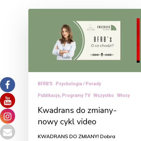
Kwadrans
do
zmiany-
nowy
cykl
video
BFRB'S
Psychologia / Porady
Publikacje, Programy TV
Wszystko
Włosy
Kwadrans do zmiany-
nowy cykl video
KWADRANS DO ZMIANY! Dobra