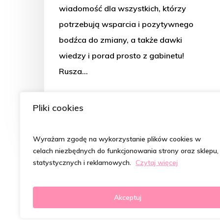
wiadomość dla wszystkich, którzy
potrzebują wsparcia i pozytywnego
bodźca do zmiany, a także dawki
wiedzy i porad prosto z gabinetu!
Rusza…
Magdalena Szymczak- Kępka
Pliki cookies
26 sierpnia 2025
Wyrażam zgodę na wykorzystanie plików cookies w
celach niezbędnych do funkcjonowania strony oraz sklepu,
statystycznych i reklamowych.
Czytaj więcej
Akceptuj
© 2026 Psycholog od