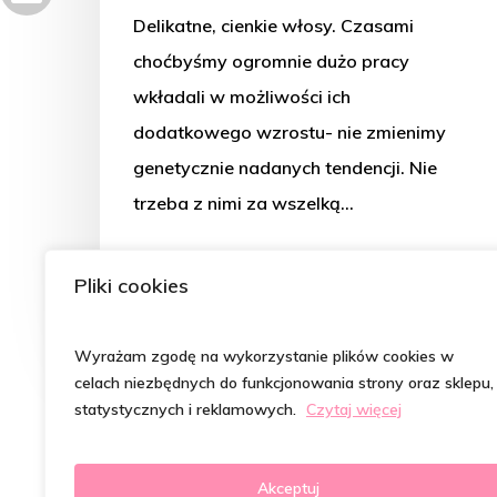
Delikatne, cienkie włosy. Czasami
choćbyśmy ogromnie dużo pracy
wkładali w możliwości ich
dodatkowego wzrostu- nie zmienimy
genetycznie nadanych tendencji. Nie
trzeba z nimi za wszelką…
Magdalena Szymczak- Kępka
Pliki cookies
5 lipca 2021
Wyrażam zgodę na wykorzystanie plików cookies w
celach niezbędnych do funkcjonowania strony oraz sklepu,
statystycznych i reklamowych.
Czytaj więcej
Akceptuj
© 2026 Psycholog od