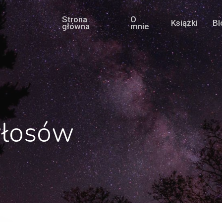
Strona
O
Książki
Bl
główna
mnie
włosów