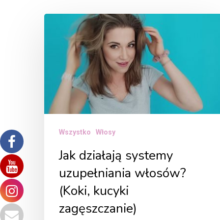
Jak
działają
systemy
uzupełniania
włosów?
(Koki,
kucyki
zagęszczanie)
Wszystko
Włosy
Jak działają systemy
uzupełniania włosów?
(Koki, kucyki
zagęszczanie)