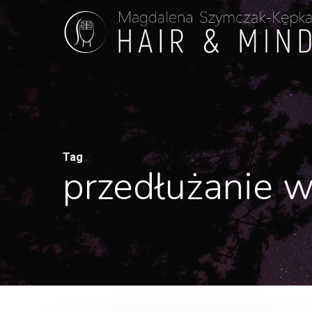
Skip
to
main
content
Tag
przedłużanie 