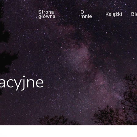
Strona
O
Książki
Bl
główna
mnie
acyjne