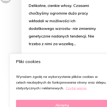
Delikatne, cienkie włosy. Czasami
choćbyśmy ogromnie dużo pracy
wkładali w możliwości ich
dodatkowego wzrostu- nie zmienimy
genetycznie nadanych tendencji. Nie
trzeba z nimi za wszelką…
Magdalena Szymczak- Kępka
Pliki cookies
5 lipca 2021
Wyrażam zgodę na wykorzystanie plików cookies w
celach niezbędnych do funkcjonowania strony oraz sklepu,
statystycznych i reklamowych.
Czytaj więcej
Akceptuj
© 2026 Psycholog od