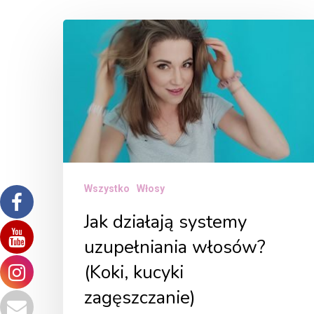
Jak
działają
systemy
uzupełniania
włosów?
(Koki,
kucyki
zagęszczanie)
Wszystko
Włosy
Jak działają systemy
uzupełniania włosów?
(Koki, kucyki
zagęszczanie)