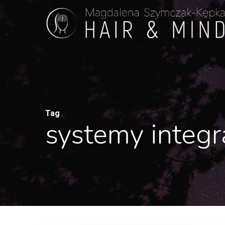
Skip
to
main
content
Tag
systemy integr