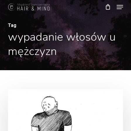
Menu
Skip
to
Close
main
Tag
Menu
wypadanie włosów u
content
mężczyzn
Czy
mężczyzna
tak
samo