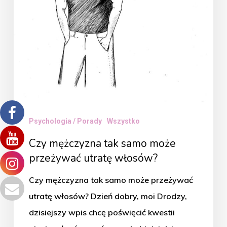
może
przeżywać
utratę
włosów?
Psychologia / Porady
Wszystko
Czy mężczyzna tak samo może
przeżywać utratę włosów?
Czy mężczyzna tak samo może przeżywać
utratę włosów? Dzień dobry, moi Drodzy,
dzisiejszy wpis chcę poświęcić kwestii