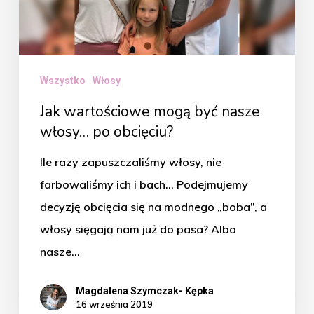
po
obcięciu?
Wszystko
Włosy
Jak wartościowe mogą być nasze
włosy… po obcięciu?
Ile razy zapuszczaliśmy włosy, nie
farbowaliśmy ich i bach… Podejmujemy
decyzję obcięcia się na modnego „boba”, a
włosy sięgają nam już do pasa? Albo
nasze…
Magdalena Szymczak- Kępka
16 września 2019