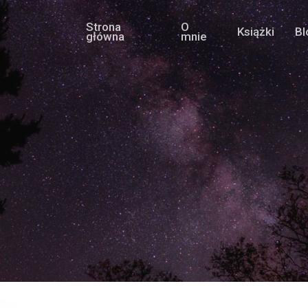
Strona
O
Książki
Bl
główna
mnie