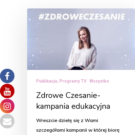
Zdrowe
Czesanie-
kampania
edukacyjna
Publikacje, Programy TV
Wszystko
Zdrowe Czesanie-
kampania edukacyjna
Wreszcie dzielę się z Wami
szczegółami kampanii w której biorę