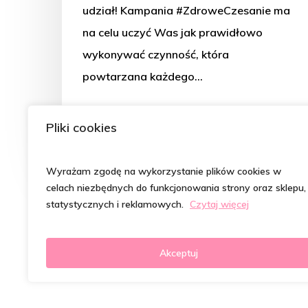
udział! Kampania #ZdroweCzesanie ma
na celu uczyć Was jak prawidłowo
wykonywać czynność, która
powtarzana każdego…
Magdalena Szymczak- Kępka
Pliki cookies
26 lutego 2021
Wyrażam zgodę na wykorzystanie plików cookies w
celach niezbędnych do funkcjonowania strony oraz sklepu,
statystycznych i reklamowych.
Czytaj więcej
Akceptuj
© 2026 Psycholog od