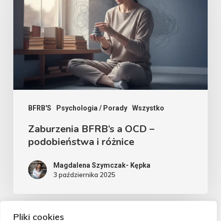
OCD
–
podobieństwa
i
różnice
BFRB'S
Psychologia / Porady
Wszystko
Zaburzenia BFRB’s a OCD –
podobieństwa i różnice
Magdalena Szymczak- Kępka
3 października 2025
Pliki cookies