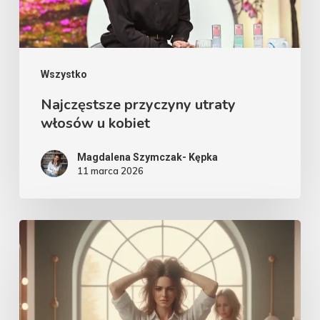
Wszystko
Najczęstsze przyczyny utraty
włosów u kobiet
Magdalena Szymczak- Kępka
11 marca 2026
Fryzjer
–
wróg
czy