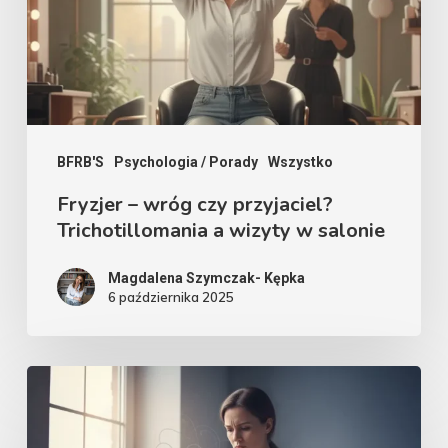
przyjaciel?
Trichotillomania
a
wizyty
w
salonie
BFRB'S
Psychologia / Porady
Wszystko
Fryzjer – wróg czy przyjaciel?
Trichotillomania a wizyty w salonie
Magdalena Szymczak- Kępka
6 października 2025
Zaburzenia
BFRB’s
a