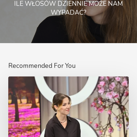
ILE WŁOSÓW DZIENNIE MOŻE NAM
WYPADAĆ?
Recommended For You
Najczęstsze
przyczyny
utraty
włosów
u
kobiet