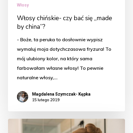
Włosy
Włosy chińskie- czy bać się „made
by china”?
- Boże, ta peruka to dosłownie wypisz
wymaluj moja dotychczasowa fryzura! To
mój ulubiony kolor, na który sama
farbowałam własne włosy! To pewnie
naturalne włosy,…
Magdalena Szymczak- Kępka
15 lutego 2019
Integracja
włosów