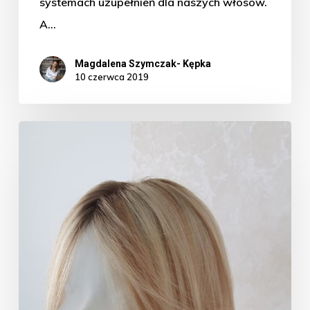
systemach uzupełnień dla naszych włosów.
A…
Magdalena Szymczak- Kępka
10 czerwca 2019
Włosy
chińskie-
czy
bać
się
„made
by
china”?