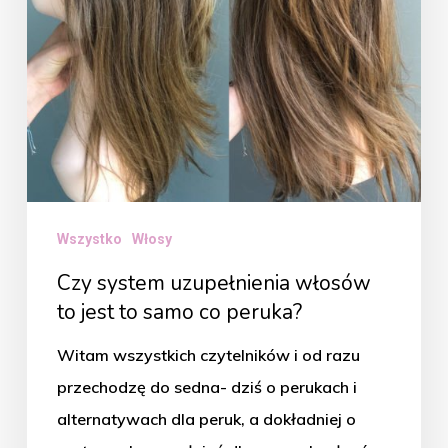
to
samo
co
peruka?
Wszystko
Włosy
Czy system uzupełnienia włosów
to jest to samo co peruka?
Witam wszystkich czytelników i od razu
przechodzę do sedna- dziś o perukach i
alternatywach dla peruk, a dokładniej o