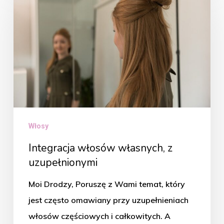
własnych,
z
uzupełnionymi
Włosy
Integracja włosów własnych, z
uzupełnionymi
Moi Drodzy, Poruszę z Wami temat, który
jest często omawiany przy uzupełnieniach
włosów częściowych i całkowitych. A