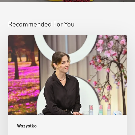
Recommended For You
Najczęstsze
przyczyny
utraty
włosów
u
kobiet
Wszystko