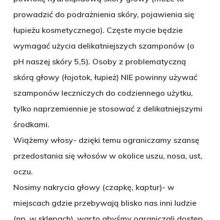
prowadzić do podrażnienia skóry, pojawienia się
łupieżu kosmetycznego). Częste mycie będzie
wymagać użycia delikatniejszych szamponów (o
pH naszej skóry 5,5). Osoby z problematyczną
skórą głowy (łojotok, łupież) NIE powinny używać
szamponów leczniczych do codziennego użytku,
tylko naprzemiennie je stosować z delikatniejszymi
środkami.
Wiążemy włosy- dzięki temu ograniczamy szansę
przedostania się włosów w okolice uszu, nosa, ust,
oczu.
Nosimy nakrycia głowy (czapkę, kaptur)- w
miejscach gdzie przebywają blisko nas inni ludzie
(np. w sklepach), warto abyśmy ograniczali dostęp