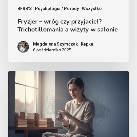
salonie
BFRB'S
Psychologia / Porady
Wszystko
Fryzjer – wróg czy przyjaciel?
Trichotillomania a wizyty w salonie
Magdalena Szymczak- Kępka
6 października 2025
Zaburzenia
BFRB’s
a
OCD
–
podobieństwa
i