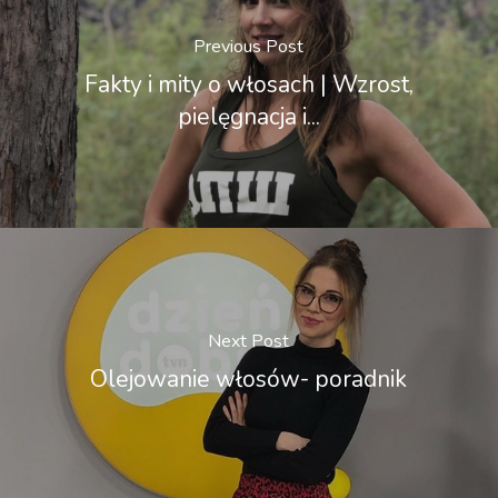
Previous Post
Fakty i mity o włosach | Wzrost,
pielęgnacja i...
Next Post
Olejowanie włosów- poradnik