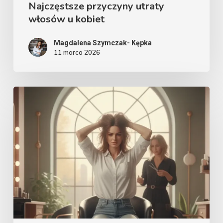
Najczęstsze przyczyny utraty
włosów u kobiet
Magdalena Szymczak- Kępka
11 marca 2026
Fryzjer
–
wróg
czy
przyjaciel?
Trichotillomania
a
wizyty
w