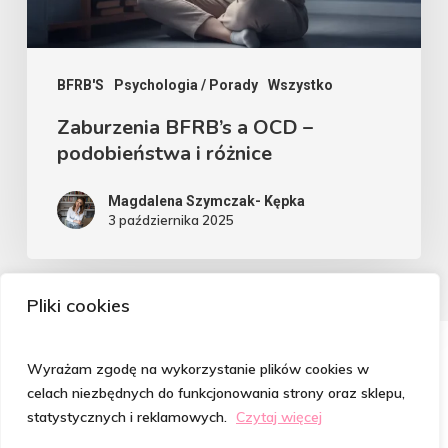
różnice
BFRB'S
Psychologia / Porady
Wszystko
Zaburzenia BFRB’s a OCD –
podobieństwa i różnice
Magdalena Szymczak- Kępka
3 października 2025
Pliki cookies
Wyrażam zgodę na wykorzystanie plików cookies w
celach niezbędnych do funkcjonowania strony oraz sklepu,
statystycznych i reklamowych.
Czytaj więcej
© 2026 Psycholog od Włosów | Magdalena Szymczak-