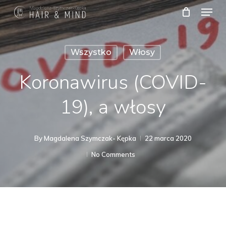
Menu
Skip
to
Close
main
Menu
Wszystko
Włosy
content
Koronawirus (COVID-
19), a włosy
By
Magdalena Szymczak- Kępka
22 marca 2020
No Comments